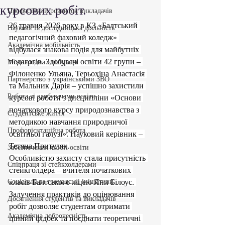
курсових робіт.
Професійний розвиток викладачів
26 травня 2026 року в КЗ «Балтський 
Наукова та дослідницька діяльність
педагогічний фаховий коледж» 
Академічна мобільність
відбулася знакова подія для майбутніх 
педагогів. Здобувачі освіти 42 групи – 
Міжнародна співпраця
Філоненко Ульяна, Терьохіна Анастасія 
Партнерство з українськими ЗВО
та Мальник Дарія – успішно захистили 
Робота зі здобувачами освіти
курсові роботи з дисципліни «Основи 
початкового курсу природознавства з 
Студентське життя
методикою навчання природничої 
Профорієнтаційна робота
освітньої галузі». Науковий керівник – 
Тетяна Притуляк.
Забезпечення якості освіти
Особливістю захисту стала присутність 
Співпраця зі стейкхолдерами
стейкголдера – вчителя початкових 
Соціальні та громадські ініціативи
класів Балтського ліцею Яни Білоус. 
Залучення практиків до оцінювання 
Досягнення студентів та викладачів
робіт дозволяє студентам отримати 
Академічна доброчесність
цінний фідбек та поєднати теоретичні 