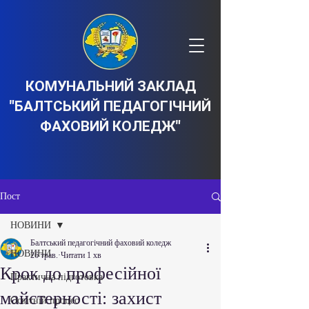
КОМУНАЛЬНИЙ ЗАКЛАД
"БАЛТСЬКИЙ ПЕДАГОГІЧНИЙ
ФАХОВИЙ КОЛЕДЖ"
Пост
НОВИНИ
Балтський педагогічний фаховий коледж
НОВИНИ
26 трав.
Читати 1 хв
Крок до професійної
Практична підготовка
майстерності: захист
Освітній процес