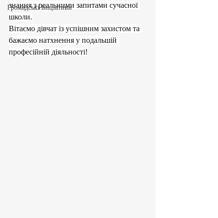
знання з реальними запитами сучасної 
Громадські ініціативи
школи.
Вітаємо дівчат із успішним захистом та 
бажаємо натхнення у подальшій 
професійній діяльності!