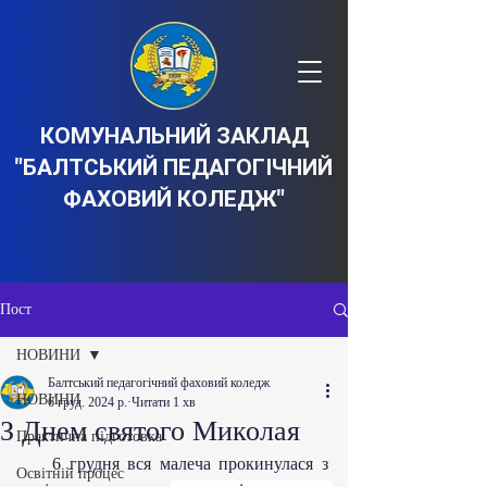
КОМУНАЛЬНИЙ ЗАКЛАД
"БАЛТСЬКИЙ ПЕДАГОГІЧНИЙ
ФАХОВИЙ КОЛЕДЖ"
Пост
НОВИНИ
Балтський педагогічний фаховий коледж
НОВИНИ
6 груд. 2024 р.
Читати 1 хв
З Днем святого Миколая
Практична підготовка
    6 грудня вся малеча прокинулася з 
Освітній процес