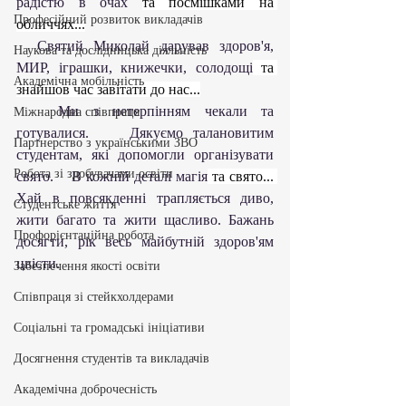
радістю в очах 
та посмішками на 
Професійний розвиток викладачів
обличчях...
  Святий Миколай дарував здоров'я, 
Наукова та дослідницька діяльність
МИР, іграшки, книжечки, солодощі
 та 
Академічна мобільність
знайшов час завітати до нас...
   Ми з нетерпінням чекали та 
Міжнародна співпраця
готувалися.    Дякуємо талановитим 
Партнерство з українськими ЗВО
студентам, які допомогли організувати 
Робота зі здобувачами освіти
свято.    В кожній деталі магія
 та свято... 
Хай в повсякденні трапляється диво, 
Студентське життя
жити багато та жити щасливо. Бажань 
Профорієнтаційна робота
досягти, рік весь майбутній здоров'ям 
цвісти.
Забезпечення якості освіти
Співпраця зі стейкхолдерами
Соціальні та громадські ініціативи
Досягнення студентів та викладачів
Академічна доброчесність