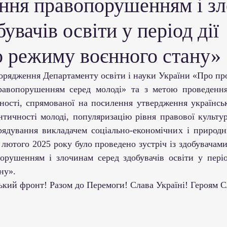
ання правопорушенням і з
ми ЗВО
Робота зі здобувачами освіти
Студент
бувачів освіти у період дії
Забезпечення якості освіти
Співпраця зі сте
о режиму воєнного стану»
ціативи
Досягнення студентів та викладачів
равопорушенням серед молоді» та з метою проведення
ьності, спрямованої на посилення утвердження українськ
нтичності молоді, популяризацію рівня правової культур
Громадські ініціативи
рядування викладачем соціально-економічних і природн
лютого 2025 року було 
проведено зустріч із здобувачами 
орушенням і злочинам серед здобувачів освіти у період
ну».
нський фронт! Разом до Перемоги! Слава Україні! Героям С