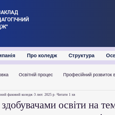
ЗАКЛАД
ДАГОГІЧНИЙ
ДЖ"
мпанія
Про коледж
Структура
Осв
овка
Освітній процес
Професійний розвиток 
іяльність
Академічна мобільність
Міжнародна
чний фаховий коледж
3 лют. 2025 р.
Читати 1 хв
з здобувачами освіти на те