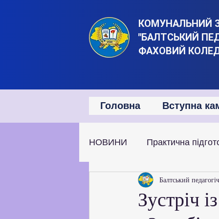
КОМУНАЛЬНИЙ 
"БАЛТСЬКИЙ ПЕ
ФАХОВИЙ КОЛЕ
Головна
Вступна ка
НОВИНИ
Практична підгот
Наукова та дослідницька д
Балтський педагогі
Зустріч і