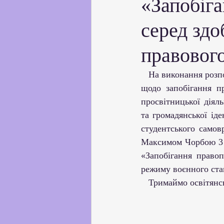
«Запобіг
Партнерство з українськи
серед здо
Профорієнтаційна робота
правовог
   На виконання розпорядження Департаменту освіти і науки України «Про проведення заходів 
Соціальні та громадські іні
щодо запобігання п
просвітницької діял
та громадянської іде
Академічна доброчесність
студентського самов
Максимом Чорбою 3 
«Запобігання правоп
режиму воєнного ста
   Тримаймо освітя