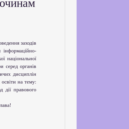
лочинам
ське життя
йкхолдерами
 інформаційно-
ої національної 
и серед органів 
ичих дисциплін 
освіти на тему: 
 дії правового 
лава!