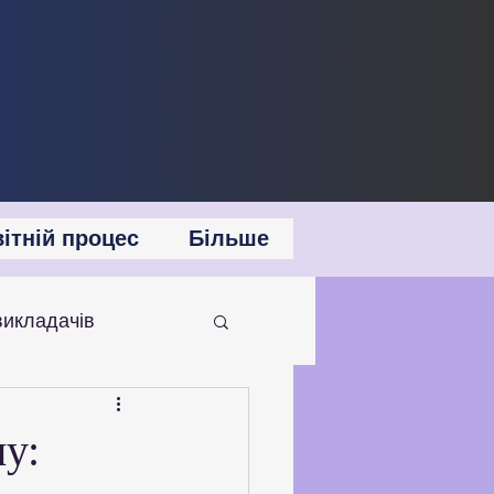
ітній процес
Більше
викладачів
 співпраця
му: