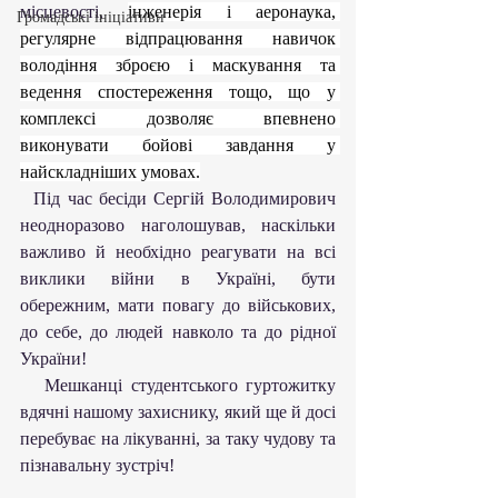
місцевості, 
інженерія і аеронаука, 
Громадські ініціативи
регулярне відпрацювання навичок 
володіння зброєю і маскування та 
ведення спостереження тощо, що у 
комплексі дозволяє впевнено 
виконувати бойові завдання у 
найскладніших умовах.
  Під час бесіди Сергій Володимирович 
неодноразово наголошував, наскільки 
важливо й необхідно реагувати на всі 
виклики війни в Україні, бути 
обережним, мати повагу до військових, 
до себе, до людей навколо та до рідної 
України!
   Мешканці студентського гуртожитку 
вдячні нашому захиснику, який ще й досі 
перебуває на лікуванні, за таку чудову та 
пізнавальну зустріч!