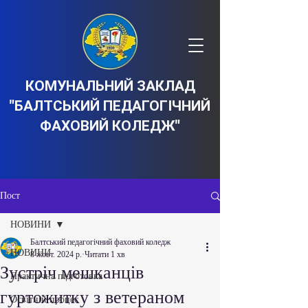
КОМУНАЛЬНИЙ ЗАКЛАД
"БАЛТСЬКИЙ ПЕДАГОГІЧНИЙ
ФАХОВИЙ КОЛЕДЖ"
Пост
НОВИНИ
Балтський педагогічний фаховий коледж
НОВИНИ
8 жовт. 2024 р.
Читати 1 хв
Зустріч мешканців
Практична підготовка
гуртожитку з ветераном
Освітній процес