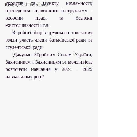
укриттів та Пункту незламності; 
Громадські ініціативи
проведення первинного інструктажу з 
охорони праці та безпеки 
життєдіяльності і т.д.
   В роботі зборів трудового колективу 
взяли участь члени батьківської ради та 
студентської ради.
   Дякуємо Збройним Силам України, 
Захисникам і Захисницям за можливість 
розпочати навчання у 2024 – 2025 
навчальному році!