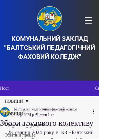
КОМУНАЛЬНИЙ ЗАКЛАД
"БАЛТСЬКИЙ ПЕДАГОГІЧНИЙ
ФАХОВИЙ КОЛЕДЖ"
Пост
НОВИНИ
Балтський педагогічний фаховий коледж
НОВИНИ
2 вер. 2024 р.
Читати 1 хв
Збори трудового колективу
Практична підготовка
 28 серпня 2024 року в КЗ «Балтський 
Освітній процес