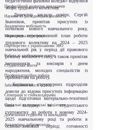
педагогічний фаховий коледж» відбулися 
Професійний розвиток викладачів
збори трудового колективу.
  Директор закладу освіти, Сергій 
Наукова та дослідницька діяльність
Іванніков, привітав присутніх із 
Академічна мобільність
початком нового навчального року, 
окреслив перспективний план роботи 
Міжнародна співпраця
трудового колективу на 2024 – 2025 
Партнерство з українськими ЗВО
навчальний рік у період дії правового 
Робота зі здобувачами освіти
режиму воєнного стану, а також привітав 
іменинників та ювілярів з днем 
Студентське життя
народження, молодих спеціалістів із 
Профорієнтаційна робота
прийняттям на роботу.
  Керівники структурних підрозділів 
Забезпечення якості освіти
довели до відома присутніх інформацію 
Співпраця зі стейкхолдерами
щодо підготовки матеріально-технічної 
Соціальні та громадські ініціативи
бази коледжу та студентського 
гуртожитку до роботи у новому 2024-
Досягнення студентів та викладачів
2025 навчальному році та роботи в 
Академічна доброчесність
осінньо-зимовий період; готовності 