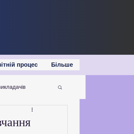
ітній процес
Більше
викладачів
 співпраця
вчання