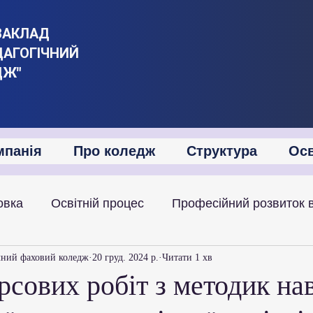
ЗАКЛАД
ДАГОГІЧНИЙ
ДЖ"
мпанія
Про коледж
Структура
Осв
овка
Освітній процес
Професійний розвиток 
іяльність
Академічна мобільність
Міжнародна
чний фаховий коледж
20 груд. 2024 р.
Читати 1 хв
рсових робіт з методик на