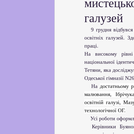
мистецько
Партнерство з українськи
галузей
Профорієнтаційна робота
   9 грудня відбувся захист курсових робіт з методик навчання мистецької та технологічної 
освітніх галузей. З
праці.
Соціальні та громадські іні
На високому рівні
національної ідентич
Тетяни, яка досліджув
Академічна доброчесність
Одеської гімназії N26
   На 
достатньому р
малювання, Ібрічук
освітній галузі, Ма
технологічної ОГ.
    Усі роботи офо
  Керівники Буяновська Віра Вікторівна і Меленишин Наталія Борисівна дякують за 