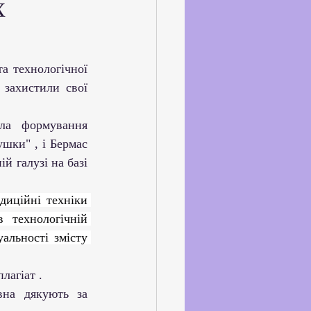
х
ське життя
йкхолдерами
 захистили свої 
ла формування 
шки" , і Бермас 
й галузі на базі 
диційні техніки 
 технологічній 
льності змісту 
лагіат .