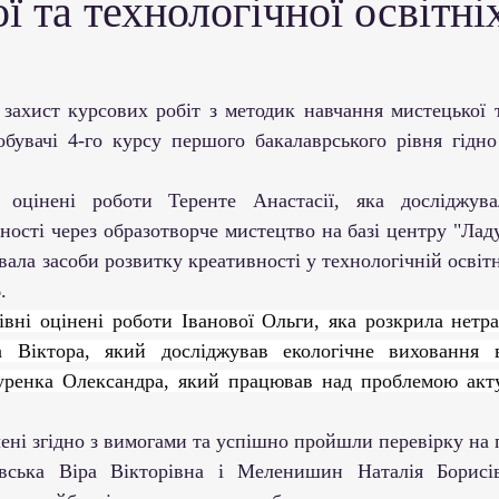
ї та технологічної освітні
ми ЗВО
Робота зі здобувачами освіти
Студент
Забезпечення якості освіти
Співпраця зі сте
добувачі 4-го курсу першого бакалаврського рівня гідно
ціативи
Досягнення студентів та викладачів
 оцінені роботи Теренте Анастасії, яка досліджува
ності через образотворче мистецтво на базі центру "Ладу
ала засоби розвитку креативності у технологічній освітні
Громадські ініціативи
.
івні оцінені роботи Іванової Ольги, яка розкрила нетра
а Віктора, який досліджував екологічне виховання в
зуренка Олександра, який працював над проблемою актуа
рмлені згідно з вимогами та успішно пройшли перевірку на п