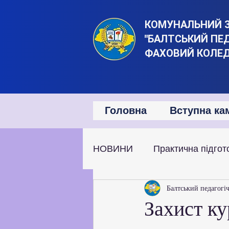
КОМУНАЛЬНИЙ 
"БАЛТСЬКИЙ ПЕ
ФАХОВИЙ КОЛЕ
Головна
Вступна ка
НОВИНИ
Практична підгот
Наукова та дослідницька д
Балтський педагогі
Захист ку