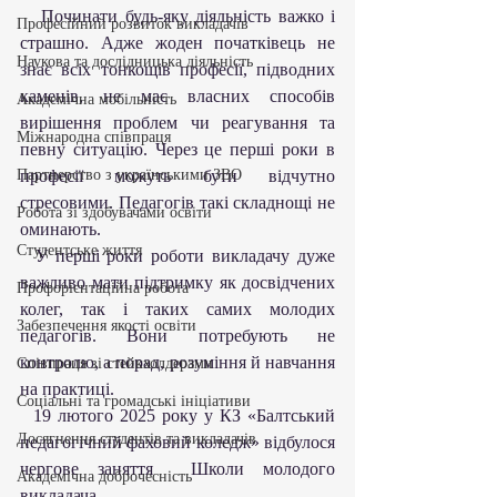
   Починати будь-яку діяльність важко і 
Професійний розвиток викладачів
страшно. Адже жоден початківець не 
Наукова та дослідницька діяльність
знає всіх тонкощів професії, підводних 
каменів, не має власних способів 
Академічна мобільність
вирішення проблем чи реагування та 
Міжнародна співпраця
певну ситуацію. Через це перші роки в 
Партнерство з українськими ЗВО
професії можуть бути відчутно 
стресовими. Педагогів такі складнощі не 
Робота зі здобувачами освіти
оминають.
Студентське життя
  У перші роки роботи викладачу дуже 
важливо мати підтримку як досвідчених 
Профорієнтаційна робота
колег, так і таких самих молодих 
Забезпечення якості освіти
педагогів. Вони потребують не 
контролю, а порад, розуміння й навчання 
Співпраця зі стейкхолдерами
на практиці.
Соціальні та громадські ініціативи
  19 лютого 2025 року у КЗ «Балтський 
Досягнення студентів та викладачів
педагогічний фаховий коледж» відбулося 
чергове заняття  Школи молодого 
Академічна доброчесність
викладача.