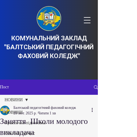
КОМУНАЛЬНИЙ ЗАКЛАД
"БАЛТСЬКИЙ ПЕДАГОГІЧНИЙ
ФАХОВИЙ КОЛЕДЖ"
Пост
НОВИНИ
Балтський педагогічний фаховий коледж
НОВИНИ
20 лют. 2025 р.
Читати 1 хв
Заняття Школи молодого
Практична підготовка
викладача
Освітній процес