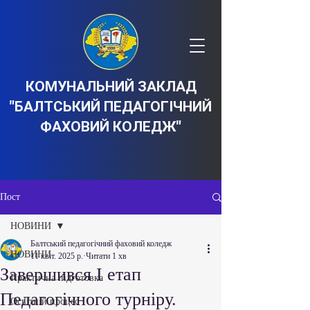
КОМУНАЛЬНИЙ ЗАКЛАД
"БАЛТСЬКИЙ ПЕДАГОГІЧНИЙ
ФАХОВИЙ КОЛЕДЖ"
Пост
НОВИНИ
Балтський педагогічний фаховий коледж
НОВИНИ
11 квіт. 2025 р.
Читати 1 хв
Завершився І етап
Практична підготовка
Педагогічного турніру.
Освітній процес