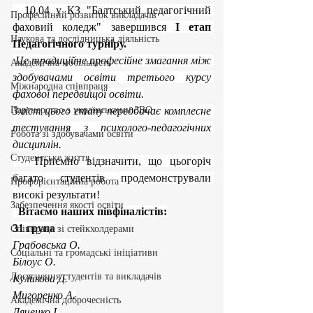
  10.04 у КЗ "Балтський педагогічний 
Професійний розвиток викладачів
фаховий коледж" завершився 
І етап 
Наукова та дослідницька діяльність
Педагогічного турніру.
Це традиційне професійне змагання між 
Академічна мобільність
здобувачами освіти третього курсу 
Міжнародна співпраця
фахової передвищої освіти.
Партнерство з українськими ЗВО
Зміст цього етапу передбачає комплесне 
тестування з психолого-педагогічних 
Робота зі здобувачами освіти
дисциплін.
Студентське життя
   Приємно відзначити, що цьогоріч 
багато студентів продемонстрували 
Профорієнтаційна робота
високі результати!
Забезпечення якості освіти
  Вітаємо наших півфіналістів:
31 група
Співпраця зі стейкхолдерами
Грабовська О.
Соціальні та громадські ініціативи
Білоус О.
Досягнення студентів та викладачів
Куликова Д.
Мигоренко А.
Академічна доброчесність
Дяченко І.