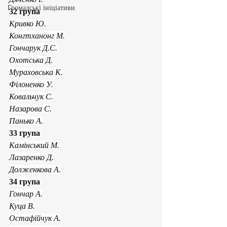
Громадські ініціативи
32 група
Кривко Ю.
Конгтханонг М.
Гончарук Д.С.
Охотська Д.
Мураховська К.
Філоненко У.
Ковальчук С.
Назарова С.
Панько А.
33 група
Камінський М.
Лазаренко Д.
Долженкова А
.
34 група
Гончар А.
Куца В.
Остафійчук А.