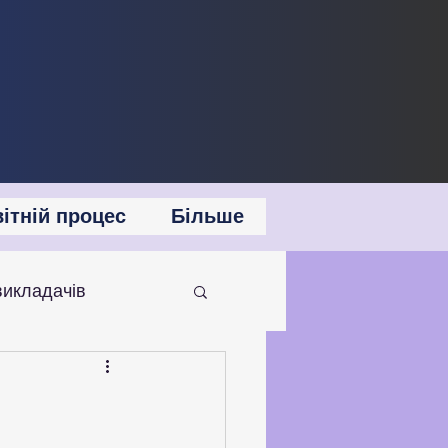
ітній процес
Більше
викладачів
 співпраця