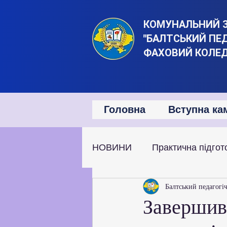
КОМУНАЛЬНИЙ 
"БАЛТСЬКИЙ ПЕ
ФАХОВИЙ КОЛЕ
Головна
Вступна ка
НОВИНИ
Практична підгот
Наукова та дослідницька д
Балтський педагогі
Завершив