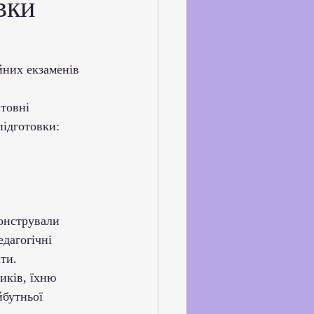
вки
ське життя
йкхолдерами
йних екзаменів 
товні 
підготовки:
онстрували 
едагогічні 
ти.
иків, їхню 
йбутньої 