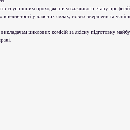
ті.
тів із успішним проходженням важливого етапу професій
 впевненості у власних силах, нових звершень та успішно
викладачам циклових комісій за якісну підготовку майбу
праві.