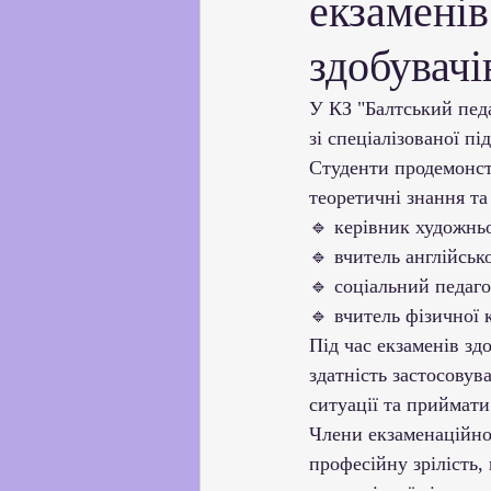
екзаменів
Партнерство з українськи
здобувачі
Профорієнтаційна робота
У КЗ "Балтський пед
зі спеціалізованої п
Студенти продемонст
Соціальні та громадські іні
теоретичні знання т
🔹 керівник художньо
🔹 вчитель англійськ
Академічна доброчесність
🔹 соціальний педаго
🔹 вчитель фізичної 
Під час екзаменів зд
здатність застосовува
ситуації та приймати
Члени екзаменаційної
професійну зрілість,