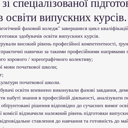
 зі спеціалізованої підгото
ми ЗВО
Робота зі здобувачами освіти
Студент
в освіти випускних курсів.
Забезпечення якості освіти
Співпраця зі сте
агогічний фаховий коледж" завершився цикл кваліфікаці
ідготовки здобувачів освіти випускних курсів.
рували високий рівень професійної компетентності, ґрун
ціативи
Досягнення студентів та викладачів
а практичні навички за такими професійними напрямами 
го хорового / хореографічного колективу;
ої мови початкової школи;
Громадські ініціативи
г;
культури початкової школи.
обувачі освіти впевнено виконували фахові завдання, дем
ти набуті знання в професійній діяльності, аналізувати п
 обґрунтовані рішення відповідно до сучасних вимог осві
 комісії відзначили належний рівень підготовки випускн
 відповідальне ставлення до навчання та готовність до ма