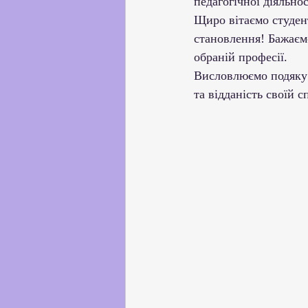
педагогічної діяльнос
Щиро вітаємо студен
становлення! Бажаємо
обраній професії.
Висловлюємо подяку 
та відданість своїй с