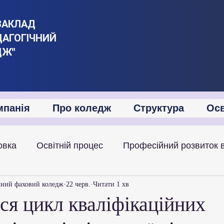
ЗАКЛАД
ДАГОГІЧНИЙ
ДЖ"
мпанія
Про коледж
Структура
Осв
овка
Освітній процес
Професійний розвиток 
іяльність
Академічна мобільність
Міжнародна
чний фаховий коледж
22 черв.
Читати 1 хв
ся цикл кваліфікаційних