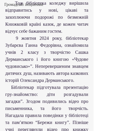
   Тож бібліотека коледжу вирішила 
Громадські ініціативи
відправитись у нові, цікаві та 
захоплюючи подорожі по безмежній 
Книжковій країні казок, де кожен читач 
відчує себе бажаним гостем.
   9 жовтня 2024 року, бібліотекар 
Зубарєва Ганна Федорівна, ознайомила 
учнів 2 класу з творчістю Сашка 
Дерманського і його книгою «Чудове 
чудовисько»”. Неперевершеним знавцем 
дитячих душ, називають автора казкових 
історій Олександра Дерманського.
  Бібліотекар підготувала презентацію 
гру-знайомство: діти розгадували 
загадки”. Згодом подивились відео про 
письменника, та його творчість. 
Нагадала правила поведінки у бібліотеці 
та пам’яткою “Бережи книгу”. Пізніше 
учні переглянули відео про книжку 