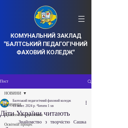
КОМУНАЛЬНИЙ ЗАКЛАД
"БАЛТСЬКИЙ ПЕДАГОГІЧНИЙ
ФАХОВИЙ КОЛЕДЖ"
Пост
НОВИНИ
Балтський педагогічний фаховий коледж
НОВИНИ
11 жовт. 2024 р.
Читати 1 хв
Діти України читають
Практична підготовка
    Знайомство з творчістю Сашка 
Освітній процес