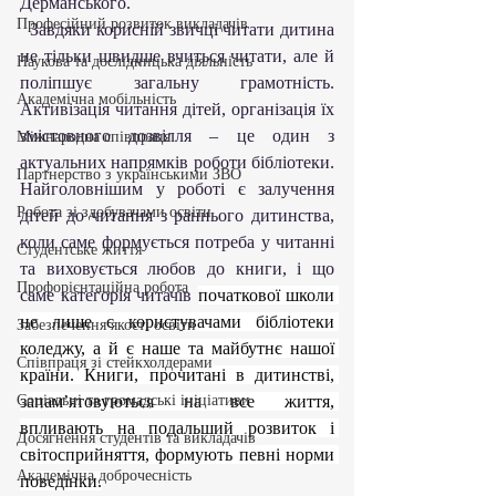
Дерманського.
Професійний розвиток викладачів
  Завдяки корисній звичці читати дитина 
не тільки швидше вчиться читати, але й 
Наукова та дослідницька діяльність
поліпшує загальну грамотність. 
Академічна мобільність
Активізація читання дітей, організація їх 
змістовного дозвілля – це один з 
Міжнародна співпраця
актуальних напрямків роботи бібліотеки. 
Партнерство з українськими ЗВО
Найголовнішим у роботі є залучення 
Робота зі здобувачами освіти
дітей до читання з раннього дитинства, 
коли саме формується потреба у читанні 
Студентське життя
та виховується любов до книги, і що 
Профорієнтаційна робота
саме категорія читачів 
початкової школи 
не лише є користувачами бібліотеки 
Забезпечення якості освіти
коледжу, а й є наше та майбутнє нашої 
Співпраця зі стейкхолдерами
країни. Книги, прочитані в дитинстві, 
Соціальні та громадські ініціативи
запам’ятовуються на все життя, 
впливають на подальший розвиток і 
Досягнення студентів та викладачів
світосприйняття, формують певні норми 
Академічна доброчесність
поведінки.