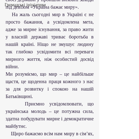
Громадські ініціативи
під девізом «Україна бажає миру».
   На жаль сьогодні мир в Україні є не 
просто бажання, а усвідомлена мета, 
адже за мирне існування, за право жити 
у власній державі триває боротьба в 
нашій країні. Ніщо не змушує людину 
так глибоко усвідомити всі переваги 
мирного життя, ніж особистий досвід 
війни.
Ми розуміємо, що мир – це найбільше 
щастя, це щоденна праця кожного з нас 
за для розвитку і спокою на нашій 
Батьківщині.
    Приємно усвідомлювати, що 
українська молодь – це потужна сила, 
здатна побудувати мирне і демократичне 
майбутнє.
    Щиро бажаємо всім нам миру в сім’ях, 