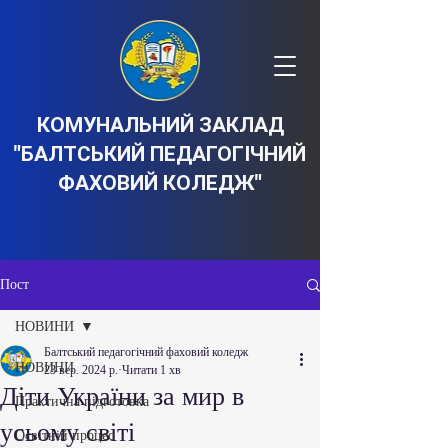
КОМУНАЛЬНИЙ ЗАКЛАД
"БАЛТСЬКИЙ ПЕДАГОГІЧНИЙ
ФАХОВИЙ КОЛЕДЖ"
Пост
НОВИНИ
Балтський педагогічний фаховий коледж
НОВИНИ
23 вер. 2024 р.
Читати 1 хв
Діти України за мир в
Практична підготовка
усьому світі
Освітній процес