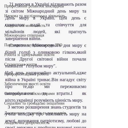
   21 вересня в Україні відзначають разом 
Професійний розвиток викладачів
зі світом Міжнародний день миру та 
Наукова та дослідницька діяльність
День миру в Україні. Цей день є 
символом надії та співчуття для 
Академічна мобільність
мільйонів людей, які прагнуть 
Міжнародна співпраця
завершення війни.
Партнерство з українськими ЗВО
  Символом Міжнародного дня миру є 
білий голуб з оливковою гілкою,який 
Робота зі здобувачами освіти
після Другої світової війни почали 
Студентське життя
називати "голубом миру".
Цей день надзвичайно актуальний,адже 
Профорієнтаційна робота
війна в Україні триває.Він нагадує світу 
Забезпечення якості освіти
про те,що ми переживаємо 
випробування та втрати.І як 
Співпраця зі стейкхолдерами
ніхто,українці розуміють цінність миру.
Соціальні та громадські ініціативи
  З метою розширення знань студентів та 
Досягнення студентів та викладачів
учнів коледжу про важливість миру на 
землі, виховання патріотизму, любові до 
Академічна доброчесність
своєї держави у пройшли виховні заходи 