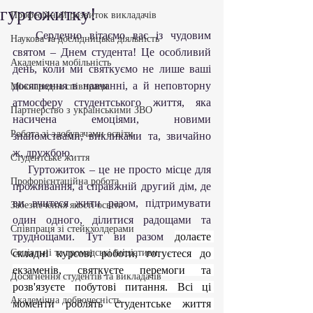
гуртожитку!
Професійний розвиток викладачів
   Сердечно вітаємо вас із чудовим 
Наукова та дослідницька діяльність
святом – Днем студента! Це особливий 
Академічна мобільність
день, коли ми святкуємо не лише ваші 
досягнення в навчанні, а й неповторну 
Міжнародна співпраця
атмосферу студентського життя, яка 
Партнерство з українськими ЗВО
насичена емоціями, новими 
Робота зі здобувачами освіти
знайомствами, викликами та, звичайно 
ж, дружбою.
Студентське життя
    Гуртожиток – це не просто місце для 
Профорієнтаційна робота
проживання, а справжній другий дім, де 
ви вчитеся жити разом, підтримувати 
Забезпечення якості освіти
один одного, ділитися радощами та 
Співпраця зі стейкхолдерами
труднощами. Тут ви разом 
долаєте 
Соціальні та громадські ініціативи
складні курсові роботи, готуєтеся до 
екзаменів, святкуєте перемоги та 
Досягнення студентів та викладачів
розв'язуєте побутові питання. Всі ці 
Академічна доброчесність
моменти роблять студентське життя 