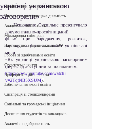
українці українською
Професійний розвиток викладачів
заговорили»
Наукова та дослідницька діяльність
    Нещодавно Суспільне презентувало 
Академічна мобільність
документально-просвітницький
Міжнародна співпраця
фільм про зародження, розвиток, 
Партнерство з українськими ЗВО
занепад, гоніння та розквіт української 
мови
Робота зі здобувачами освіти
«Як українці українською заговорили» 
Студентське життя
(перегляд доступний за посиланням:
https://www.youtube.com/watch?
Профорієнтаційна робота
v=2TqtNB5XSUM
).
Забезпечення якості освіти
Співпраця зі стейкхолдерами
Соціальні та громадські ініціативи
Досягнення студентів та викладачів
Академічна доброчесність