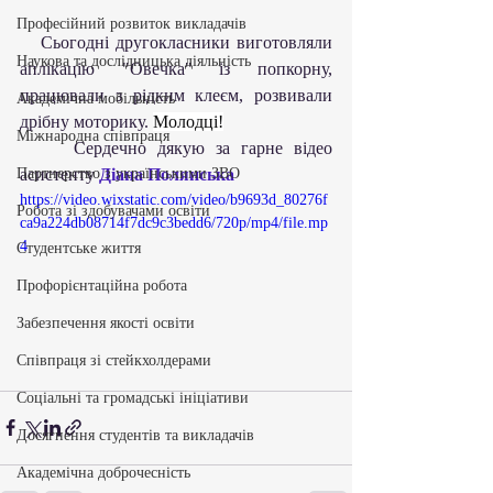
Професійний розвиток викладачів
   Сьогодні другокласники виготовляли 
Наукова та дослідницька діяльність
аплікацію "Овечка" із попкорну, 
працювали з рідким клеєм, розвивали 
Академічна мобільність
дрібну моторику. 
Молодці!
Міжнародна співпраця
     Сердечно дякую за гарне відео 
Партнерство з українськими ЗВО
асистенту 
Діана Полянська
https://video.wixstatic.com/video/b9693d_80276f
Робота зі здобувачами освіти
ca9a224db08714f7dc9c3bedd6/720p/mp4/file.mp
4
Студентське життя
Профорієнтаційна робота
Забезпечення якості освіти
Співпраця зі стейкхолдерами
Соціальні та громадські ініціативи
Досягнення студентів та викладачів
Академічна доброчесність