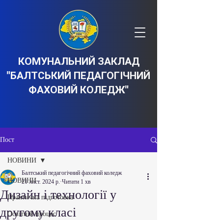
КОМУНАЛЬНИЙ ЗАКЛАД
"БАЛТСЬКИЙ ПЕДАГОГІЧНИЙ
ФАХОВИЙ КОЛЕДЖ"
Пост
НОВИНИ
Балтський педагогічний фаховий коледж
НОВИНИ
21 лист. 2024 р.
Читати 1 хв
Дизайн і технології у
Практична підготовка
другому класі
Освітній процес