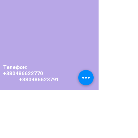
Телефон:
+380486622770
+380486623791
Email:
bpupedin@ukr.net
Приймальна комісія:
+380486623804
Email:
pedagogbpu
@
ukr.net