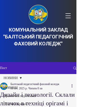
КОМУНАЛЬНИЙ ЗАКЛАД
"БАЛТСЬКИЙ ПЕДАГОГІЧНИЙ
ФАХОВИЙ КОЛЕДЖ"
Пост
НОВИНИ
Балтський педагогічний фаховий коледж
НОВИНИ
31 січ. 2025 р.
Читати 0 хв
Дизайн і технології. Склали
Практична підготовка
літачок в техніці орігамі і
Освітній процес