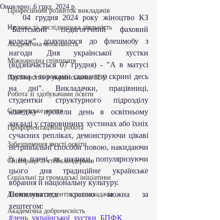
Оновлено:
6 груд. 2024 р.
Професійний розвиток викладачів
   04 грудня 2024 року жіноцтво КЗ 
Наукова та дослідницька діяльність
"Балтський педагогічний фаховий 
коледж" долучилося до флешмобу з 
Академічна мобільність
нагоди Дня української хустки 
Міжнародна співпраця
(відзначається 07 грудня) - "А в матусі 
хустка з тороками схована у скрині десь 
Партнерство з українськими ЗВО
на дні". Викладачки, працівниці, 
Робота зі здобувачами освіти
студентки структурного підрозділу 
Студентське життя
коледжу провели день в освітньому 
закладі у старовинних хустинах або їхніх 
Профорієнтаційна робота
сучасних репліках, демонструючи цікаві 
Забезпечення якості освіти
нетривіальні способи повою, накидаючи 
їх на плечі, як шалики, популяризуючи 
Співпраця зі стейкхолдерами
цього дня традиційне українське 
Соціальні та громадські ініціативи
вбрання й національну культуру.
Помилуватися красою можна за 
Досягнення студентів та викладачів
хештегом:
Академічна доброчесність
#день_української_хустки_БПФК