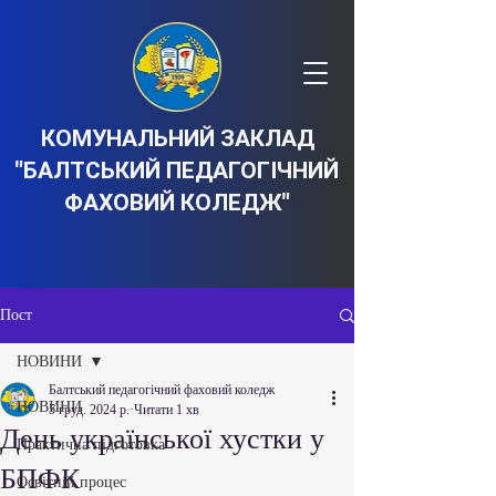
КОМУНАЛЬНИЙ ЗАКЛАД
"БАЛТСЬКИЙ ПЕДАГОГІЧНИЙ
ФАХОВИЙ КОЛЕДЖ"
Пост
НОВИНИ
Балтський педагогічний фаховий коледж
НОВИНИ
5 груд. 2024 р.
Читати 1 хв
День української хустки у
Практична підготовка
БПФК
Освітній процес