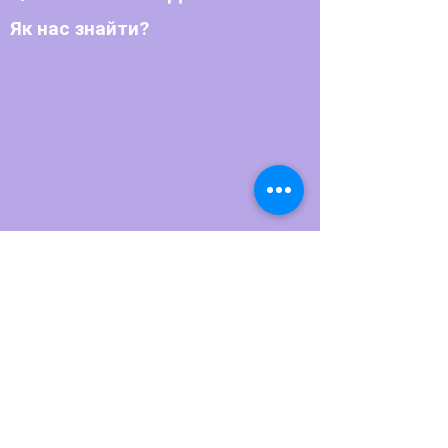
Як нас знайти?
Телефон:
+380486622770
+380486623791
Email:
bpupedin@ukr.net