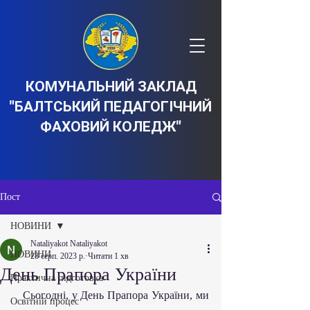
КОМУНАЛЬНИЙ ЗАКЛАД
"БАЛТСЬКИЙ ПЕДАГОГІЧНИЙ
ФАХОВИЙ КОЛЕДЖ"
Пост
НОВИНИ
Nataliyakot Nataliyakot
НОВИНИ
28 серп. 2023 р.
Читати 1 хв
День Прапора України
Практична підготовка
   Сьогодні, у День Прапора України, ми 
Освітній процес