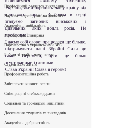
вклоняємося кожному захиснику 
Професійний розвиток викладачів
України, який боронить нашу країну від 
кривавого ворога. З болем в серці 
Наукова та дослідницька діяльність
згадуємо загиблих військових і 
Академічна мобільність
цивільних, яких вбила росія. Не 
пробачимо! 
Міжнародна співпраця
І даємо собі слово: працювати ще більше, 
Партнерство з українськими ЗВО
підтримувати наші Збройні Сили до 
Робота зі здобувачами освіти
самої Перемоги, бути ще більш 
згуртованими і єдиними.
Студентське життя
Слава Україні! Слава її героям!
Профорієнтаційна робота
Забезпечення якості освіти
Співпраця зі стейкхолдерами
Соціальні та громадські ініціативи
Досягнення студентів та викладачів
Академічна доброчесність