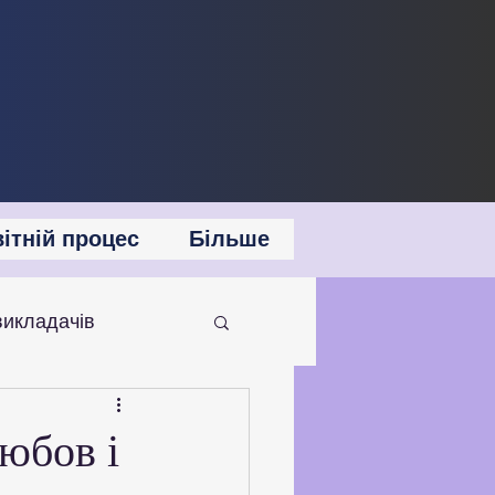
ітній процес
Більше
викладачів
 співпраця
юбов і