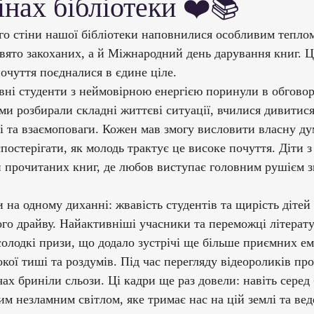
інах бібліотеки ❤️📚
ми ЗВО
Робота зі здобувачами освіти
Студент
го стіни нашої бібліотеки наповнилися особливим теплом
вято закоханих, а й Міжнародний день дарування книг. Це
Забезпечення якості освіти
Співпраця зі сте
очуття поєдналися в єдине ціле.
ктивні студенти з неймовірною енергією поринули в обговор
ми розбирали складні життєві ситуації, вчилися дивитися
ціативи
Досягнення студентів та викладачів
і та взаємоповаги. Кожен мав змогу висловити власну дум
постерігати, як молодь трактує це високе почуття. Діти 
прочитаних книг, де любов виступає головним рушієм змі
Громадські ініціативи
и на одному диханні: жвавість студентів та щирість дітей
го драйву. Найактивніші учасники та переможці літерату
олодкі призи, що додало зустрічі ще більше приємних ем
кої тиші та роздумів. Під час перегляду відеороликів про
очах бриніли сльози. Ці кадри ще раз довели: навіть серед
м незламним світлом, яке тримає нас на цій землі та вед