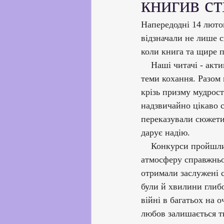
книгив ст
Партнерство з українськи
Напередодні 14 люто
відзначали не лише с
Профорієнтаційна робота
коли книга та щире п
​    Наші читачі - а
теми кохання. Разом 
Соціальні та громадські іні
крізь призму мудрост
надзвичайно цікаво с
переказували сюжети 
Академічна доброчесність
дарує надію.
​    Конкурси пройшл
атмосферу справжньо
отримали заслужені с
були й хвилини глибо
війні в багатьох на 
любов залишається ти