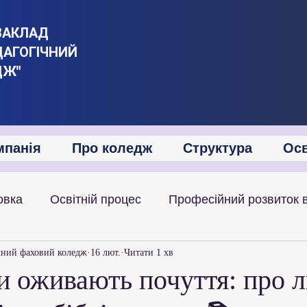
ЗАКЛАД
ДАГОГІЧНИЙ
ДЖ"
мпанія
Про коледж
Структура
Осв
овка
Освітній процес
Професійний розвиток 
іяльність
Академічна мобільність
Міжнародна
чний фаховий коледж
16 лют.
Читати 1 хв
и оживають почуття: про л