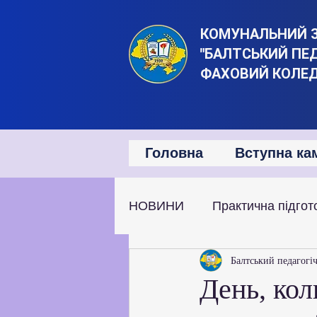
КОМУНАЛЬНИЙ 
"БАЛТСЬКИЙ ПЕ
ФАХОВИЙ КОЛЕ
Головна
Вступна ка
НОВИНИ
Практична підгот
Наукова та дослідницька д
Балтський педагогі
День, кол