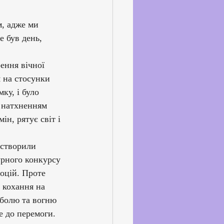
ське життя
, адже ми 
 був день, 
йкхолдерами
ення вічної 
 на стосунки 
ку, і було 
з натхненням 
н, рятує світ і 
 створили 
рного конкурсу 
оцій. Проте 
 кохання на 
 болю та вогню 
е до перемоги.