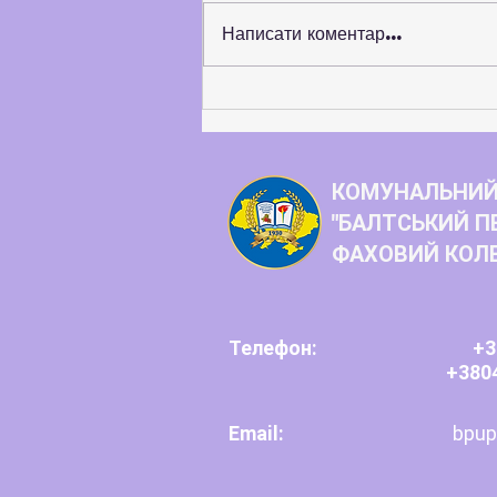
Написати коментар...
Балтський педагогічний
фаховий коледж розширює
коло стратегічних партнерів
КОМУНАЛЬНИЙ
"БАЛТСЬКИЙ П
ФАХОВИЙ КОЛ
Телефон:
+3
+380
Email:
bpup