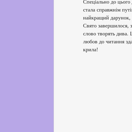
​Спеціально до цього
стала справжнім путі
найкращий дарунок, 
​Свято завершилося, 
слово творять дива. 
любов до читання зда
крила!