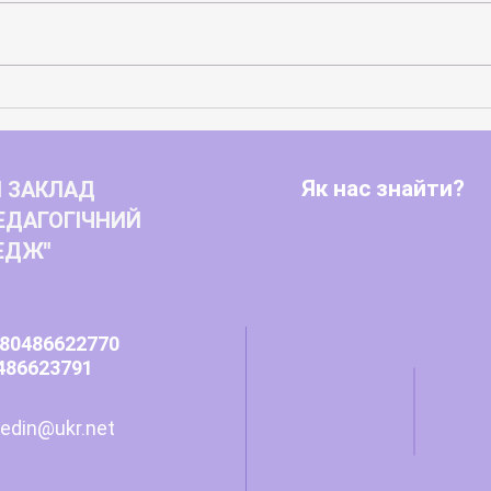
Вічн
Нові можливості для розвитку
студентського самоврядування
та захисту прав молоді
Як нас знайти?
 ЗАКЛАД
ЕДАГОГІЧНИЙ
ЕДЖ"
80486622770
486623791
edin@ukr.net