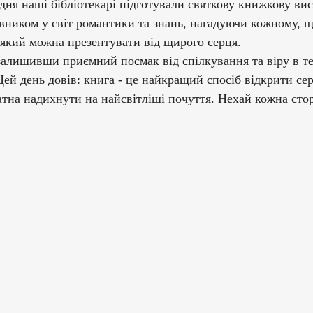
 дня наші бібліотекарі підготували святкову книжкову вис
вником у світ романтики та знань, нагадуючи кожному, що
який можна презентувати від щирого серця.
залишивши приємний посмак від спілкування та віру в те
Цей день довів: книга - це найкращий спосіб відкрити сер
тна надихнути на найсвітліші почуття. Нехай кожна стор