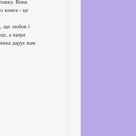
тавку. Вона 
 книга - це 
, що любов і 
це, а щира 
інка дарує вам 