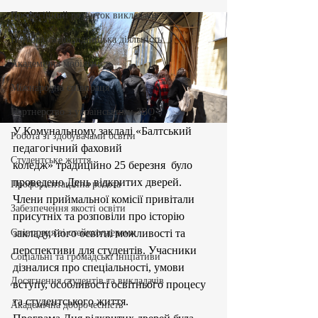
Професійний розвиток викладачів
Наукова та дослідницька діяльність
Академічна мобільність
Міжнародна співпраця
Партнерство з українськими ЗВО
У Комунальному закладі «Балтський 
Робота зі здобувачами освіти
педагогічний фаховий 
Студентське життя
коледж» традиційно 25 березня  було 
проведено День відкритих дверей.
Профорієнтаційна робота
Члени приймальної комісії привітали 
Забезпечення якості освіти
присутніх та розповіли про історію 
Співпраця зі стейкхолдерами
закладу, його освітні можливості та 
перспективи для студентів. Учасники 
Соціальні та громадські ініціативи
дізналися про спеціальності, умови 
Досягнення студентів та викладачів
вступу, особливості освітнього процесу 
та студентського життя.
Академічна доброчесність