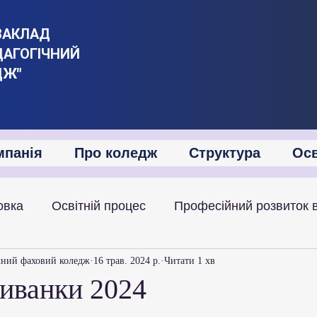
ЗАКЛАД
ДАГОГІЧНИЙ
ДЖ"
мпанія
Про коледж
Структура
Осв
овка
Освітній процес
Професійний розвиток 
іяльність
Академічна мобільність
Міжнародна
чний фаховий коледж
16 трав. 2024 р.
Читати 1 хв
иванки 2024