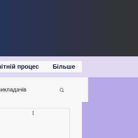
ітній процес
Більше
викладачів
 співпраця