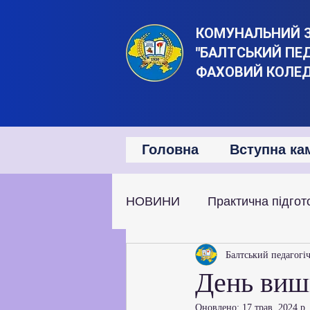
КОМУНАЛЬНИЙ 
"БАЛТСЬКИЙ ПЕ
ФАХОВИЙ КОЛЕ
Головна
Вступна ка
НОВИНИ
Практична підгот
Наукова та дослідницька д
Балтський педагогі
День виш
Оновлено:
17 трав. 2024 р.