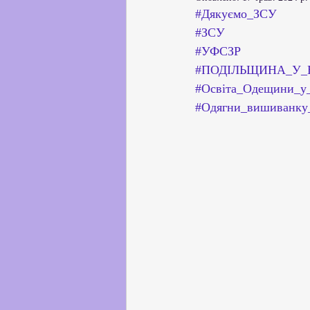
Партнерство з українськи
#Дякуємо_ЗСУ
#ЗСУ
#УФСЗР
Профорієнтаційна робота
#ПОДІЛЬЩИНА_У
#Освіта_Одещини_у
#Одягни_вишиванку
Соціальні та громадські іні
Академічна доброчесність