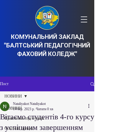
КОМУНАЛЬНИЙ ЗАКЛАД
"БАЛТСЬКИЙ ПЕДАГОГІЧНИЙ
ФАХОВИЙ КОЛЕДЖ"
Пост
НОВИНИ
Nataliyakot Nataliyakot
НОВИНИ
14 бер. 2023 р.
Читати 0 хв
Вітаємо студентів 4-го курсу
Практична підготовка
з успішним завершенням
Освітній процес