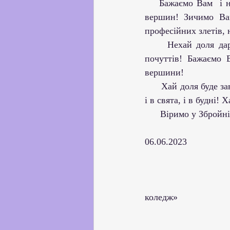
    Бажаємо Вам  і надалі подальших наукових здобутків, успішно досягати нових наукових 
вершин! Зичимо Вам
професійних злетів, 
     Нехай доля дарує Вам якнайбільше приводів для радості,  відчуття повноти життя і 
почуттів! Бажаємо 
вершини!
      Хай доля буде завжди прихильною до Вас! Нехай Віра, Надія і Любов супроводжують Вас 
і в свята, і в будні
      Віримо у Зб
06.06.2023 
                                          
коледж»