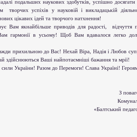
  творчих успіхів у науковій і викладацькій діяльно
нових цікавих ідей та творчого натхнення!
Вам гармонії в усьому! Щоб Вам вдавалося легко дола
! Хай здійснюються Ваші найпотаємніші бажання та мрії! 
ройні сили України! Разом до Перемоги! Слава Україні! Героя
                                                
                                               
                                                «Балтський педагогічний фаховий 