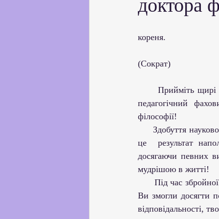
доктора ф
Партнерство з українськи
                                          
кореня.
Профорієнтаційна робота
(Сократ)
Соціальні та громадські іні
      Прийміть щирі вітання та  побажання  від багаточисельного  колективу КЗ «Балтський 
педагогічний фахо
філософії!
Академічна доброчесність
     Здобуття наукового ступеня – це  велика, кропітка праця, а присвоєння вченого звання – 
це  результат напо
досягаючи певних ви
мудрішою в житті! 
      Під час збройної агресії росії проти нашої України, завдячуючи Збройним силам України, 
Ви змогли досягти п
відповідальності, тв