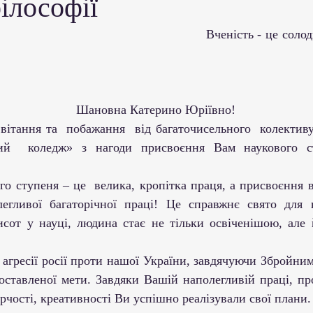
ілософії
ми ЗВО
Робота зі здобувачами освіти
Студент
                                       Вченість - це солодкий плід гіркого 
Забезпечення якості освіти
Співпраця зі сте
                                                       Шановна Катерино Юріївно!
ціативи
Досягнення студентів та викладачів
вий  коледж» з нагоди присвоєння Вам наукового ст
Громадські ініціативи
легливої багаторічної праці! Це справжнє свято для 
сот у науці, людина стає не тільки освіченішою, але 
оставленої мети. Завдяки Вашій наполегливій праці, про
орчості, креативності Ви успішно реалізували свої плани.