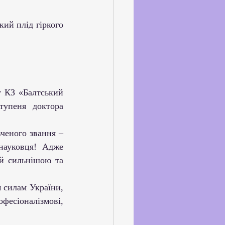
ське життя
йкхолдерами
упеня доктора 
науковця! Адже 
й сильнішою та 
фесіоналізмові, 