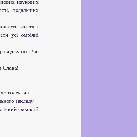
сті, подальших 
ти усі омріяні 
м Слава!
                                                               З повагою колектив 
                                                               Комунального закладу