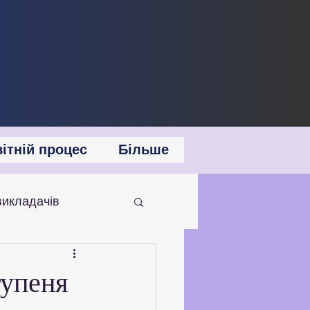
ітній процес
Більше
викладачів
 співпраця
тупеня