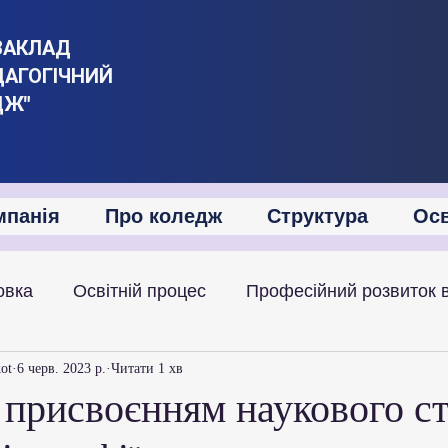
ЗАКЛАД
ДАГОГІЧНИЙ
ДЖ"
мпанія
Про коледж
Структура
Осв
овка
Освітній процес
Професійний розвиток 
іяльність
Академічна мобільність
Міжнародна
kot
6 черв. 2023 р.
Читати 1 хв
 присвоєнням наукового с