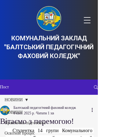
КОМУНАЛЬНИЙ ЗАКЛАД
"БАЛТСЬКИЙ ПЕДАГОГІЧНИЙ
ФАХОВИЙ КОЛЕДЖ"
Пост
НОВИНИ
Балтський педагогічний фаховий коледж
НОВИНИ
8 квіт. 2025 р.
Читати 1 хв
Вітаємо з перемогою!
Практична підготовка
  Студентка 14 групи Комунального 
Освітній процес