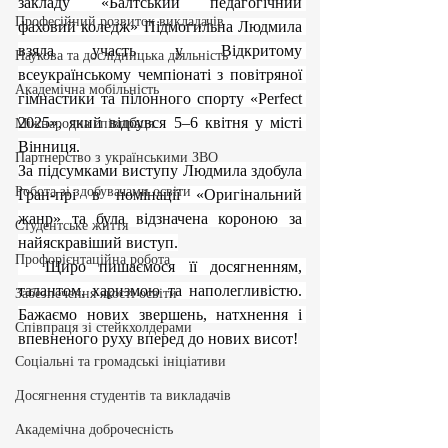
закладу «Балтський педагогічний 
Професійний розвиток викладачів
фаховий коледж» Підмогильна Людмила 
взяла участь у Відкритому 
Наукова та дослідницька діяльність
всеукраїнському чемпіонаті з повітряної 
Академічна мобільність
гімнастики та пілонного спорту «Perfect 
2025», який відбувся 5–6 квітня у місті 
Міжнародна співпраця
Вінниця.
Партнерство з українськими ЗВО
За підсумками виступу Людмила здобула 
Робота зі здобувачами освіти
Гран-прі в номінації «Оригінальний 
жанр» та була відзначена короною за 
Студентське життя
найяскравіший виступ.
Профорієнтаційна робота
  Щиро пишаємося її досягненням, 
талантом, харизмою та наполегливістю. 
Забезпечення якості освіти
Бажаємо нових звершень, натхнення і 
Співпраця зі стейкхолдерами
впевненого руху вперед до нових висот!
Соціальні та громадські ініціативи
Досягнення студентів та викладачів
Академічна доброчесність