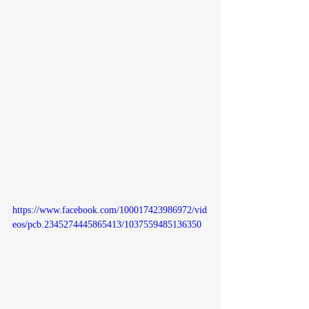
https://www.facebook.com/100017423986972/vid
eos/pcb.2345274445865413/1037559485136350