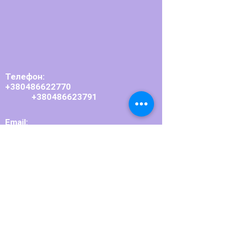
Телефон:
+380486622770
+380486623791
Email:
bpupedin@ukr.net
Приймальна комісія:
+380486623804
Email:
pedagogbpu
@
ukr.net
Адреса:
66101, Одеська область,