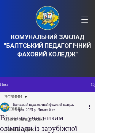
КОМУНАЛЬНИЙ ЗАКЛАД
"БАЛТСЬКИЙ ПЕДАГОГІЧНИЙ
ФАХОВИЙ КОЛЕДЖ"
Пост
НОВИНИ
Балтський педагогічний фаховий коледж
НОВИНИ
13 трав. 2025 р.
Читати 0 хв
Вітання учасникам
Практична підготовка
олімпіади із зарубіжної
Освітній процес