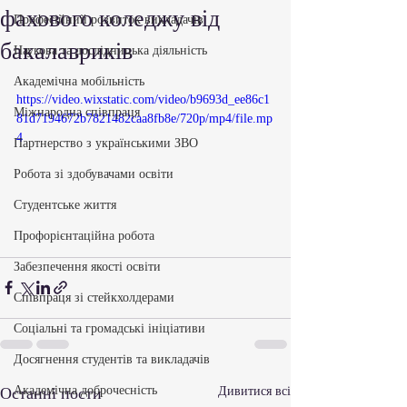
фахового коледжу від
Професійний розвиток викладачів
бакалавриків
Наукова та дослідницька діяльність
Академічна мобільність
https://video.wixstatic.com/video/b9693d_ee86c1
Міжнародна співпраця
81d7194672b7821482caa8fb8e/720p/mp4/file.mp
4
Партнерство з українськими ЗВО
Робота зі здобувачами освіти
Студентське життя
Профорієнтаційна робота
Забезпечення якості освіти
Співпраця зі стейкхолдерами
Соціальні та громадські ініціативи
Досягнення студентів та викладачів
Академічна доброчесність
Останні пости
Дивитися всі