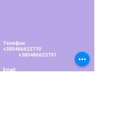
Телефон:
+380486622770
+380486623791
Email:
bpupedin@ukr.net
Приймальна комісія:
+380486623804
Email:
pedagogbpu
@
ukr.net
Адреса:
66101, Одеська область,