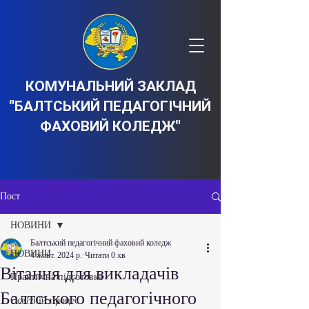
КОМУНАЛЬНИЙ ЗАКЛАД
"БАЛТСЬКИЙ ПЕДАГОГІЧНИЙ
ФАХОВИЙ КОЛЕДЖ"
Пост
НОВИНИ
Балтський педагогічний фаховий коледж
НОВИНИ
4 жовт. 2024 р.
Читати 0 хв
Вітання для викладачів
Практична підготовка
Балтського педагогічного
Освітній процес