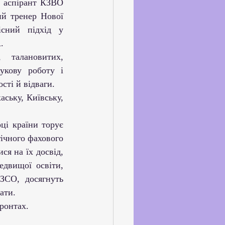
й тренер Нової 
сний підхід у 
.
укову роботу і 
сті й відваги.
ічного фахового 
я на їх досвід, 
двищої освіти, 
ЗСО, досягнуть 
ати.
фронтах.