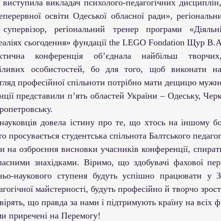
еперервної освіти Одеської обласної ради», регіональни
 супервізор, регіональний тренер програми «Діяльні
еаліях сьогодення» фундації the LEGO Fondation Щур В.А
міливих особистостей, бо для того, щоб виконати на
згляд професійної спільноти потрібно мати дещицю мужно
ропетровську.
то просувається студентська спільнота Балтського педагог
 на озброєння висновки учасників конференції, спиратис
асними знахідками. Віримо, що здобувачі фахової пере
тньо-наукового ступеня будуть успішно працювати у З
гогічної майстерності, будуть професійно й творчо зрост
ни вірять, що правда за нами і підтримують країну на всіх 
ю ми приречені на Перемогу!