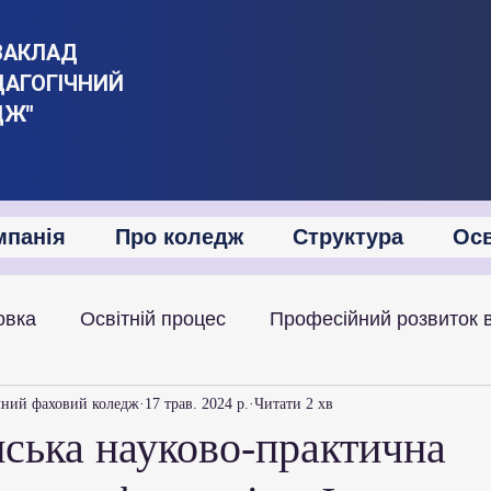
ЗАКЛАД
ДАГОГІЧНИЙ
ДЖ"
мпанія
Про коледж
Структура
Осв
овка
Освітній процес
Професійний розвиток 
іяльність
Академічна мобільність
Міжнародна
чний фаховий коледж
17 трав. 2024 р.
Читати 2 хв
нська науково-практична