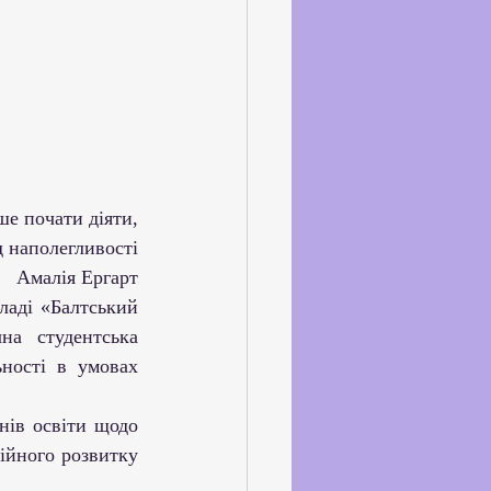
ське життя
йкхолдерами
е почати діяти,
д наполегливості
Амалія Ергарт
на студентська 
ності в умовах 
ійного розвитку 