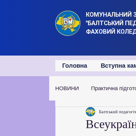
КОМУНАЛЬНИЙ 
"БАЛТСЬКИЙ ПЕ
ФАХОВИЙ КОЛЕ
Головна
Вступна ка
НОВИНИ
Практична підгот
Наукова та дослідницька д
Балтський педагогі
Всеукраї