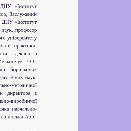
ор, Заслужений 
 ДНУ «Інститут 
 наук, професор 
го університету 
чної практики, 
ник декана з 
ельничук В.О.; 
лін Борисьонок 
гогічних наук, 
ьно-методичної 
к директора з 
но-виробничої 
ачка навчально-
ашинська А.О., 