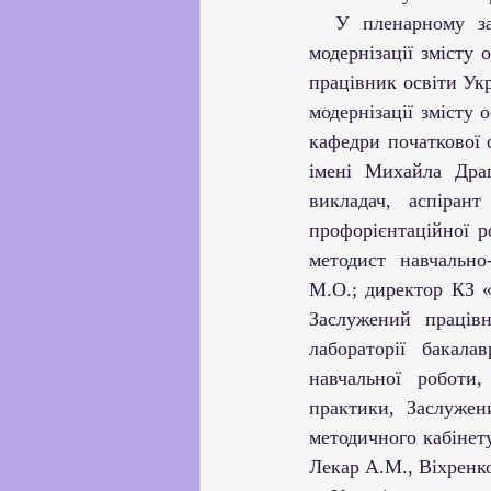
  У пленарному засіданні взяли участь: перший заступник директора ДНУ «Інститут 
модернізації змісту
працівник освіти Ук
модернізації змісту
кафедри початкової о
імені Михайла Драг
викладач, аспіра
профорієнтаційної р
методист навчально
М.О.; директор КЗ «
Заслужений працівни
лабораторії бакала
навчальної роботи,
практики, Заслужен
методичного кабінет
Лекар А.М., Віхренко