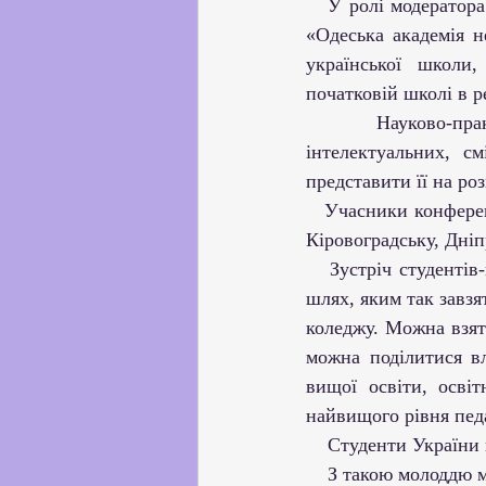
   У ролі модератора виступила викладач психолого-педагогічних дисциплін, аспірант КЗВО 
«Одеська академія н
української школи,
початковій школі в р
   Науково-практична конференція об’єднала найбільш творчих, талановитих, 
інтелектуальних, с
представити її на ро
   Учасники конференції представили п’ять областей України – Одеську, Черкаську, Київську, 
Кіровоградську, Дніп
   Зустріч студентів-науковців довела істину про те, що хтось на іншому боці країни торує 
шлях, яким так завзя
коледжу. Можна взяти
можна поділитися вл
вищої освіти, осві
найвищого рівня педа
    Студенти Украї
    З такою молодд