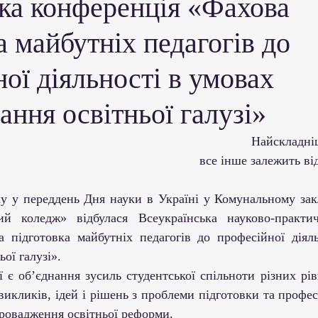
ька конференція «Фахова
ми ЗВО
Робота зі здобувачами освіти
Студент
а майбутніх педагогів до
Забезпечення якості освіти
Співпраця зі сте
ої діяльності в умовах
ння освітньої галузі»
ціативи
Досягнення студентів та викладачів
Найскладніш
все інше залежить ві
Громадські ініціативи
ий коледж» відбулася Всеукраїнська науково-практич
 підготовка майбутніх педагогів до професійної діяль
ої галузі».
викликів, ідей і рішень з проблеми підготовки та профес
провадження освітньої реформи.