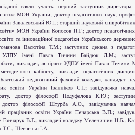
 освіти» МОН України, доктор педагогічних наук, профес
раїни Завалевський Ю.І.; старший науковий співробітник
 освіти» МОН України Копосов П.Г.; доктор педагогічних
світи та інноваційної педагогіки Українського державно
оманова Васютіна Т.М.; заступник декана з педагогі
нт УДПУ імені Павла Тичини Байдюк Л.М.; заступ
оботи, викладач, аспірант УДПУ імені Павла Тичини М
-методичного кабінету, викладач педагогічних дисцип
Балтський педагогічний фаховий коледж», кандидат педа
к освіти України Іванніков С.І.; завідувачка навчал
врату, доктор філософії Подуфалова К.Ю.; заступни
 доктор філософії Штурба А.О., завідувачка навчаль
ий працівник освіти України Печарська В.П.; завідув
у Гончарук В.Г.; викладачі коледжу Меленишин Н.Б., Кат
 Т.С., Шевченко І.А.