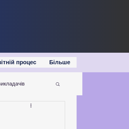
ітній процес
Більше
викладачів
 співпраця