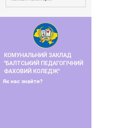
розвитку студентського
самоврядування та захисту
прав молоді
КОМУНАЛЬНИЙ ЗАКЛАД
"БАЛТСЬКИЙ ПЕДАГОГІЧНИЙ
ФАХОВИЙ КОЛЕДЖ"
Як нас знайти?