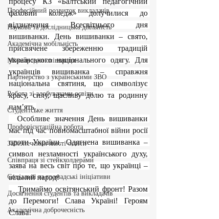
процесу КЗ «Балтський педагогічний 
Професійний розвиток викладачів
фаховий коледж» долучилися до 
відзначення Всесвітнього дня 
Наукова та дослідницька діяльність
вишиванки. День вишиванки – свято, 
Академічна мобільність
присвячене збереженню традицій 
українського національного одягу. Для 
Міжнародна співпраця
українців вишиванка – справжня 
Партнерство з українськими ЗВО
національна святиня, що символізує 
Робота зі здобувачами освіти
красу, силу, щасливу долю та родинну 
пам’ять.
Студентське життя
  Особливе значення День вишиванки 
Профорієнтаційна робота
має під час повномасштабної війни росії 
проти України. Одягнена вишиванка – 
Забезпечення якості освіти
символ незламності українського духу, 
Співпраця зі стейкхолдерами
заява на весь світ про те, що українці – 
Соціальні та громадські ініціативи
вільний народ!
   Тримаймо освітянський фронт! Разом 
Досягнення студентів та викладачів
до Перемоги! Слава Україні! Героям 
Академічна доброчесність
Слава!