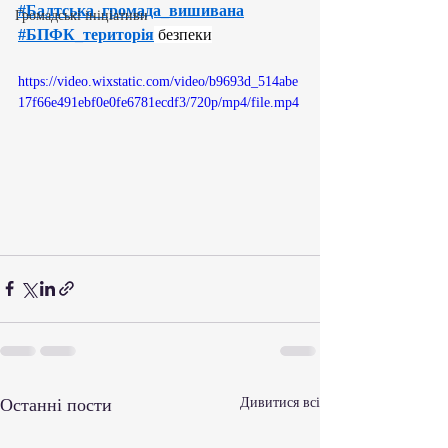
#Балтська_громада_вишивана
Громадські ініціативи
#БПФК_територія
 безпеки
https://video.wixstatic.com/video/b9693d_514abe
17f66e491ebf0e0fe6781ecdf3/720p/mp4/file.mp4
Останні пости
Дивитися всі