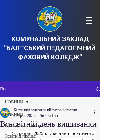
КОМУНАЛЬНИЙ ЗАКЛАД
"БАЛТСЬКИЙ ПЕДАГОГІЧНИЙ
ФАХОВИЙ КОЛЕДЖ"
Пост
НОВИНИ
Балтський педагогічний фаховий коледж
НОВИНИ
15 трав. 2025 р.
Читати 1 хв
Всесвітній день вишиванки
Практична підготовка
  15 травня 2025р. учасники освітнього 
Освітній процес