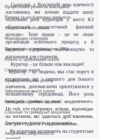
   Сьогодні, у Всесвітній день вдячності 
Професійний розвиток викладачів
наставнику, ми хочемо віддати шану 
Наукова та дослідницька діяльність
особливій ролі кураторів у житті КЗ 
«Балтський педагогічний фаховий 
Академічна мобільність
коледж». Їхня праця – це не лише 
Міжнародна співпраця
організація освітнього процесу, а й 
Партнерство з українськими ЗВО
щоденна підтримка, наставництво та 
натхнення для студентів.
Робота зі здобувачами освіти
    Куратор – це більше ніж викладач!
Студентське життя
  Куратор – це людина, яка стає поруч зі 
студентами ще з першого дня їхнього 
Профорієнтаційна робота
навчання, допомагаючи орієнтуватися у 
Забезпечення якості освіти
незнайомому середовищі. Його роль 
виходить далеко за межі 
академічного. 
Співпраця зі стейкхолдерами
Це той, хто підтримує, втішає, відповідає 
Соціальні та громадські ініціативи
на питання, які здаються дріб’язковими, 
Досягнення студентів та викладачів
але для студента є надважливими.
   Як куратори впливають на студентське 
Академічна доброчесність
життя?