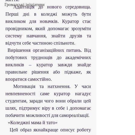
Громадські ініціативи
  Адаптація до нового середовища. 
Перші дні в коледжі можуть бути 
викликом для новачків. Куратор стає 
провідником, який допомагає зрозуміти 
систему навчання, знайти друзів та 
відчути себе частиною спільноти.
 Вирішення організаційних питань. Від 
побутових труднощів до академічних 
викликів – куратор завжди знайде 
правильне рішення або підкаже, як 
впоратися самостійно.
  Мотивація та натхнення. У часи 
невпевненості саме куратор нагадує 
студентам, заради чого вони обрали цей 
шлях, підтримує віру в себе і допомагає 
побачити можливості для самореалізації.
  «Коледжні мама й тато»
  Цей образ якнайкраще описує роботу 