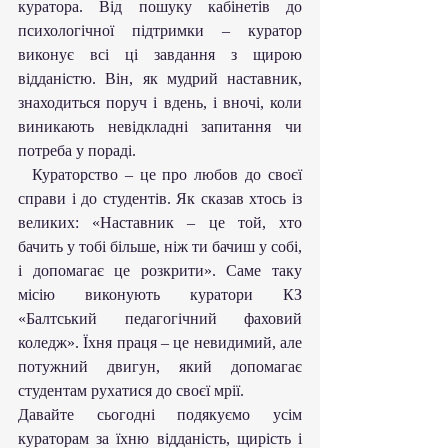
куратора. Від пошуку кабінетів до 
психологічної підтримки – куратор 
виконує всі ці завдання з щирою 
відданістю. Він, як мудрий наставник, 
знаходиться поруч і вдень, і вночі, коли 
виникають невідкладні запитання чи 
потреба у пораді.
  Кураторство – це про любов до своєї 
справи і до студентів. Як сказав хтось із 
великих: «Наставник – це той, хто 
бачить у тобі більше, ніж ти бачиш у собі, 
і допомагає це розкрити». Саме таку 
місію виконують куратори КЗ 
«Балтський педагогічний фаховий 
коледж». Їхня праця – це невидимий, але 
потужний двигун, який допомагає 
студентам рухатися до своєї мрії.
Давайте сьогодні подякуємо усім 
кураторам за їхню відданість, щирість і 