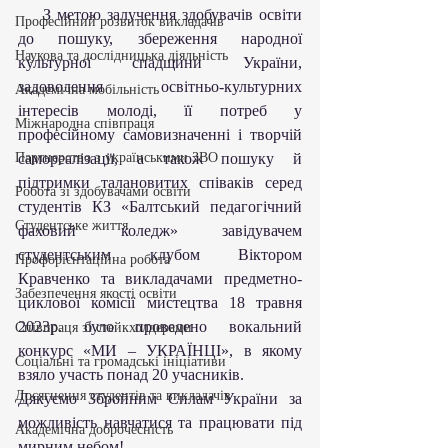
    З метою залучення здобувачів освіти 
Професійний розвиток викладачів
до пошуку, збереження народної 
Наукова та дослідницька діяльність
культурної спадщини України, 
задоволення освітньо-культурних 
Академічна мобільність
інтересів молоді, її потреб у 
Міжнародна співпраця
професійному самовизначенні і творчій 
Партнерство з українськими ЗВО
самореалізації, а також пошуку й 
підтримки талановитих співаків серед 
Робота зі здобувачами освіти
студентів КЗ «Балтський педагогічний 
Студентське життя
фаховий коледж» завідувачем 
студентським клубом Віктором 
Профорієнтаційна робота
Кравченко та викладачами предметно-
Забезпечення якості освіти
циклової комісії мистецтва 18 травня 
2023р. було проведено вокальний 
Співпраця зі стейкхолдерами
конкурс «МИ – УКРАЇНЦІ», в якому 
Соціальні та громадські ініціативи
взяло участь понад 20 учасників.
Досягнення студентів та викладачів
Дякуємо Збройним Силам України за 
можливість навчатися та працювати під 
Академічна доброчесність
мирним небом!