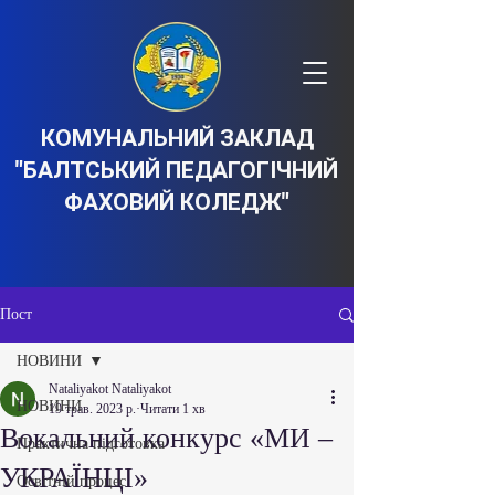
КОМУНАЛЬНИЙ ЗАКЛАД
"БАЛТСЬКИЙ ПЕДАГОГІЧНИЙ
ФАХОВИЙ КОЛЕДЖ"
Пост
НОВИНИ
Nataliyakot Nataliyakot
НОВИНИ
19 трав. 2023 р.
Читати 1 хв
Вокальний конкурс «МИ –
Практична підготовка
УКРАЇНЦІ»
Освітній процес