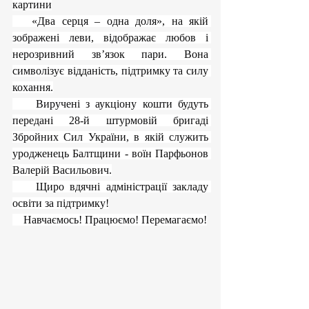
картини
   «Два серця – одна доля», на якій 
зображені леви, відображає любов і 
нерозривний зв’язок пари. Вона 
символізує відданість, підтримку та силу 
кохання.
    Виручені з аукціону кошти будуть 
передані 28-й штурмовій бригаді 
Збройних Сил України, в якій служить 
уродженець Балтщини - воїн Парфьонов 
Валерій Васильович.
    Щиро вдячні адміністрації закладу 
освіти за підтримку!
    Навчаємось! Працюємо! Перемагаємо!