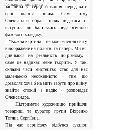
Громадські ініціативи
запалила у серці бажання передавати 
свої знання іншим. Саме тому 
Олександра обрала шлях педагога та 
вступила до Балтського педагогічного 
фахового коледжу.
   "Кожна картина – це моє бачення світу, 
відображене на полотні та папері. Ми всі 
дивимося на реальність по-різному, і 
саме це надихає мене творити. У такі 
складні часи мистецтво стає для нас 
маленькою необхідністю – тим, що 
дозволяє хоча б на мить забути про війну, 
знайти спокій і надію,"- розповідає 
Олександра.
   Підтримати художницю прийшли 
товариші та куратор групи Віхренко 
Тетяна Сергіївна.
Під час вернісажу відбувся аукціон 