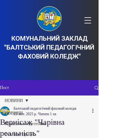
КОМУНАЛЬНИЙ ЗАКЛАД
"БАЛТСЬКИЙ ПЕДАГОГІЧНИЙ
ФАХОВИЙ КОЛЕДЖ"
Пост
НОВИНИ
Балтський педагогічний фаховий коледж
НОВИНИ
25 лют. 2025 р.
Читати 1 хв
Вернісаж "Чарівна
Практична підготовка
реальність"
Освітній процес