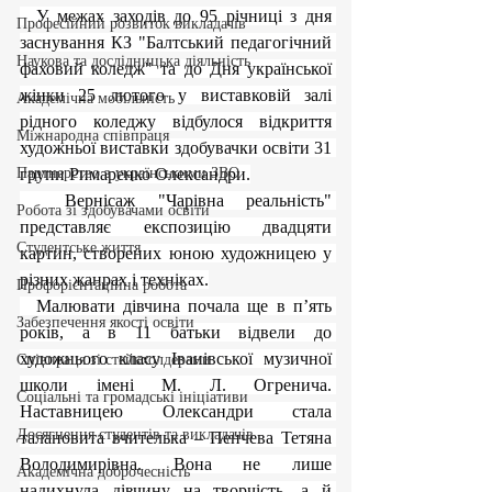
  У межах заходів до 95 річниці з дня 
Професійний розвиток викладачів
заснування КЗ "Балтський педагогічний 
Наукова та дослідницька діяльність
фаховий коледж" та до Дня української 
жінки 25 лютого у виставковій залі 
Академічна мобільність
рідного коледжу відбулося відкриття 
Міжнародна співпраця
художньої виставки здобувачки освіти 31 
Партнерство з українськими ЗВО
групи Римаренко Олександри.
  Вернісаж "Чарівна реальність" 
Робота зі здобувачами освіти
представляє експозицію двадцяти 
Студентське життя
картин, створених юною художницею у 
різних жанрах і техніках.
Профорієнтаційна робота
  Малювати дівчина почала ще в п’ять 
Забезпечення якості освіти
років, а в 11 батьки відвели до 
художнього класу Іванівської музичної 
Співпраця зі стейкхолдерами
школи імені М. Л. Огренича. 
Соціальні та громадські ініціативи
Наставницею Олександри стала 
Досягнення студентів та викладачів
талановита вчителька – Пенчева Тетяна 
Володимирівна. Вона не лише 
Академічна доброчесність
надихнула дівчину на творчість, а й 