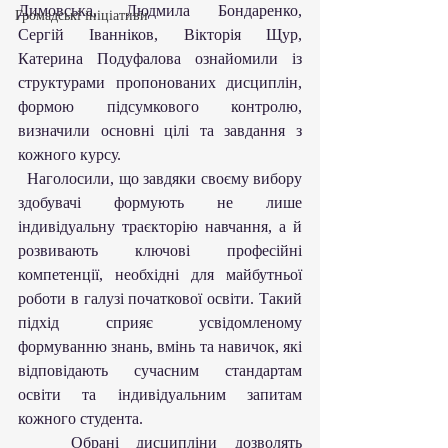
Димовська, Людмила Бондаренко, 
Громадські ініціативи
Сергій Іванніков, Вікторія Щур, 
Катерина Подуфалова ознайомили із 
структурами пропонованих дисциплін, 
формою підсумкового контролю, 
визначили основні цілі та завдання з 
кожного курсу.
  Наголосили, що завдяки своєму вибору 
здобувачі формують не лише 
індивідуальну траєкторію навчання, а й 
розвивають ключові професійні 
компетенції, необхідні для майбутньої 
роботи в галузі початкової освіти. Такий 
підхід сприяє усвідомленому 
формуванню знань, вмінь та навичок, які 
відповідають сучасним стандартам 
освіти та індивідуальним запитам 
кожного студента.
   Обрані дисципліни дозволять 