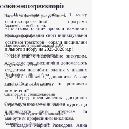
освітньої траєкторії
Професійний розвиток викладачів
  Цього тижня здобувачі 1 курсу 
Наукова та дослідницька діяльність
освітньо-професійної програми 
Академічна мобільність
«Початкова освіта» зробили важливий 
крок у формуванні своєї індивідуальної 
Міжнародна співпраця
освітньої траєкторії - 
обрали дисципліни 
Партнерство з українськими ЗВО
вільного вибору на 2025-2026 н.р!
Робота зі здобувачами освіти
  Цей етап є надзвичайно значущим, 
адже саме такі дисципліни допомагають 
Студентське життя
студентам поглибити знання у цікавих 
Профорієнтаційна робота
для них напрямах, доповнити базову 
професійну підготовку та розвивати 
Забезпечення якості освіти
компетенції.
Співпраця зі стейкхолдерами
   Серед представлених дисциплін 
Соціальні та громадські ініціативи
першокурсники могли знайти курси, що 
відповідають їхнім інтересам та 
Досягнення студентів та викладачів
майбутнім професійним викликам.
Академічна доброчесність
  Викладачі Марина Разводова, Анна 