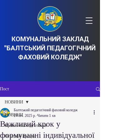
КОМУНАЛЬНИЙ ЗАКЛАД
"БАЛТСЬКИЙ ПЕДАГОГІЧНИЙ
ФАХОВИЙ КОЛЕДЖ"
Пост
НОВИНИ
Балтський педагогічний фаховий коледж
НОВИНИ
24 січ. 2025 р.
Читати 1 хв
Важливий крок у
Практична підготовка
формуванні індивідуальної
Освітній процес