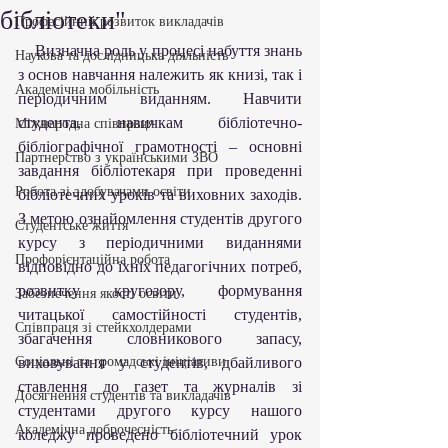
бібліотеки"
Професійний розвиток викладачів
    Визначна роль у процесі набуття знань 
Наукова та дослідницька діяльність
з основ навчання належить як книзі, так і 
Академічна мобільність
періодичним виданням. Навчити 
студента, навичкам бібліотечно-
Міжнародна співпраця
бібліографічної грамотності – основні 
Партнерство з українськими ЗВО
завдання бібліотекаря при проведенні 
Робота зі здобувачами освіти
бібліотечних уроків та виховних заходів. 
З метою ознайомлення студентів другого 
Студентське життя
курсу з періодичними виданнями 
Профорієнтаційна робота
відповідно до їхніх педагогічних потреб, 
розвитку кругозору, формування 
Забезпечення якості освіти
читацької самостійності студентів, 
Співпраця зі стейкхолдерами
збагачення словникового запасу, 
Соціальні та громадські ініціативи
виховування у студентів, дбайливого 
ставлення до газет та журналів зі 
Досягнення студентів та викладачів
студентами другого курсу нашого 
Академічна доброчесність
коледжу проведено бібліотечний урок 