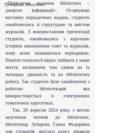
«Періодичні видання бібліотеки – 
Громадські ініціативи
джерело інформації». Оглянувши 
виставку періодичних видань, студенти 
ознайомились зі структурою та змістом 
журналів. З використанням презентації 
студенти, ознайомились з короткою 
історією виникнення газет та журналів, 
чому вони називаються періодикою. 
Новітні технології міцно увійшли у наше 
життя, впливаючи тим самим на їх 
читацьку діяльність та на бібліотечну 
роботу. Так студенти були ознайомлені з 
роботою бібліотекарів яка 
використовується в електронних 
тематичних картотеках.
   Так, 20 вересня 2024 року, з метою 
залучення читачів до бібліотеки, 
бібліотекар Зубарєва Ганна Федорівна 
для студентів другого курсу провела 