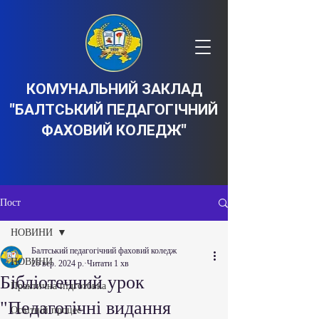
КОМУНАЛЬНИЙ ЗАКЛАД
"БАЛТСЬКИЙ ПЕДАГОГІЧНИЙ
ФАХОВИЙ КОЛЕДЖ"
Пост
НОВИНИ
Балтський педагогічний фаховий коледж
НОВИНИ
26 вер. 2024 р.
Читати 1 хв
Бібліотечний урок
Практична підготовка
"Педагогічні видання
Освітній процес