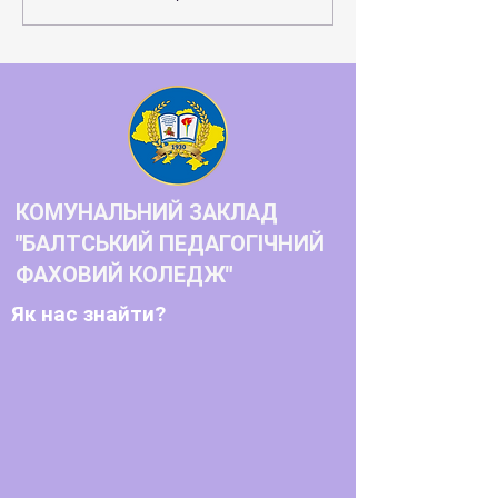
розвитку студентського
самоврядування та захисту
прав молоді
КОМУНАЛЬНИЙ ЗАКЛАД
"БАЛТСЬКИЙ ПЕДАГОГІЧНИЙ
ФАХОВИЙ КОЛЕДЖ"
Як нас знайти?