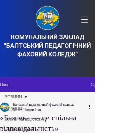
КОМУНАЛЬНИЙ ЗАКЛАД
"БАЛТСЬКИЙ ПЕДАГОГІЧНИЙ
ФАХОВИЙ КОЛЕДЖ"
Пост
НОВИНИ
Балтський педагогічний фаховий коледж
НОВИНИ
3 квіт.
Читати 1 хв
«Безпека — це спільна
Практична підготовка
відповідальність»
Освітній процес