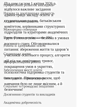
Під цим гаслом 1 квітня 2026 р. 
Професійний розвиток викладачів
відбулося важливе засідання 
Наукова та дослідницька діяльність
адміністрації закладу освіти зі 
студентською радою, батьківським 
Академічна мобільність
комітетом, керівниками структурних 
Міжнародна співпраця
підрозділів та кураторами академічних 
Партнерство з українськими ЗВО
груп. Головна тема — безпека в умовах 
воєнного стану. Обговорювалися 
Робота зі здобувачами освіти
питання: збереження життя та здоров’я 
Студентське життя
учасників освітнього процесу, алгоритм 
дій під час повітряних тривог, 
Профорієнтаційна робота
покращення умов в укриттях, 
Забезпечення якості освіти
психологічна підтримка студентів та 
викладачів. Працюємо разом, щоб 
Співпраця зі стейкхолдерами
навчання було не лише якісним, а й 
Соціальні та громадські ініціативи
безпечним!
Досягнення студентів та викладачів
Академічна доброчесність