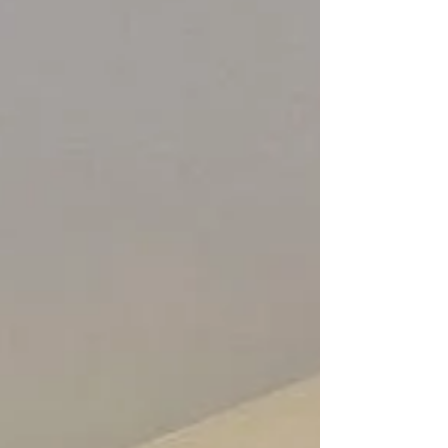
англійської мови початкової школи; 🔹
соціальний педагог; 🔹 вчитель фізичної
культури почат