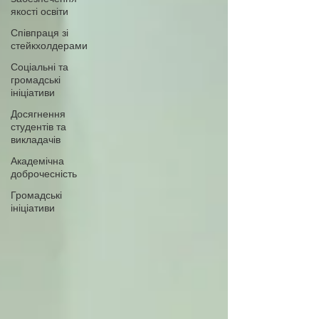
якості освіти
Співпраця зі
стейкхолдерами
Соціальні та
громадські
ініціативи
Досягнення
студентів та
викладачів
Академічна
доброчесність
Громадські
ініціативи