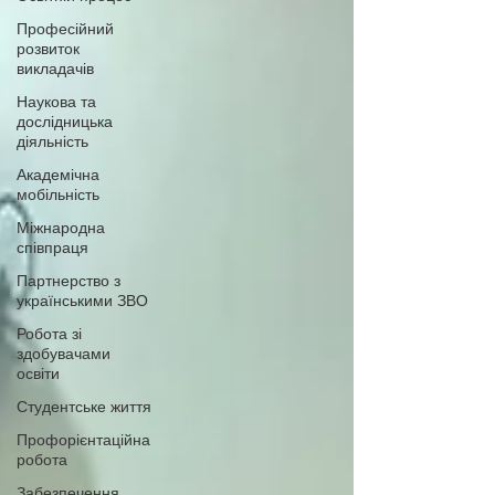
Професійний
розвиток
викладачів
Наукова та
дослідницька
діяльність
Академічна
мобільність
Міжнародна
співпраця
Партнерство з
українськими ЗВО
Робота зі
здобувачами
освіти
Студентське життя
Профорієнтаційна
робота
Забезпечення