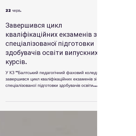
22 черв.
Завершився цикл
кваліфікаційних екзаменів зі
спеціалізованої підготовки
здобувачів освіти випускних
курсів.
У КЗ "Балтський педагогічний фаховий коледж"
завершився цикл кваліфікаційних екзаменів зі
спеціалізованої підготовки здобувачів освіти
випускних курсів. Студенти продемонстрували
високий рівень професійної компетентності,
ґрунтовні теоретичні знання та практичні
навички за такими професійними напрямами
підготовки: 🔹 керівник художнього хорового /
хореографічного колективу; 🔹 вчитель