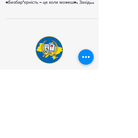
травня. Головне гасло ініціативи —
«Безбар'єрність – це коли можеш». Захід
реалізується в межах Національної стратегії зі
створення безбар'єрного простору. В рамках
участі у Національному тижні безбар’єрності
Максим Чорба провів засідання круглого столу
«Шляхи вирішення проблем безбар'єрності:
інклюзивність в освіті та суспільстві». Під час
засідання обговорювалися питання
безбар’єрності: -фізичної: забезпечення
безперешкодного до
КОМУНАЛЬНИЙ ЗАКЛАД
"БАЛТСЬКИЙ ПЕДАГОГІЧНИЙ
ФАХОВИЙ КОЛЕДЖ"
Як нас знайти?