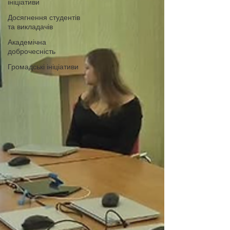
ініціативи
Досягнення студентів
та викладачів
Академічна
доброчесність
Громадські ініціативи