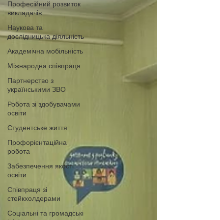
Професійний розвиток
викладачів
Наукова та
дослідницька діяльність
Академічна мобільність
Міжнародна співпраця
Партнерство з
українськими ЗВО
Робота зі здобувачами
освіти
Студентське життя
Профорієнтаційна
робота
Забезпечення якості
освіти
Співпраця зі
стейкхолдерами
Соціальні та громадські